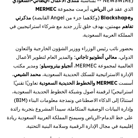
السعودي
-
الإيطالي
الأعمال
منتدى
NEWSWIRE) -- بمناسبة
MERMEC
مجموعة
أبرمت
،
الرياض
في
عقد
الذي
مذكرتي
)
القابضة
Angel
من
جزء
وكلاهما
(
Blackshape
و
في
استراتيجيين
شركاء
مع
جديد
تآزر
خلق
بهدف
،
مهمتين
تفاهم
.
السعودية
العربية
المملكة
بحضور
نائب
رئيس
الوزراء
ووزير
الشؤون
الخارجية
والتعاون
الأعمال
لتطوير
العام
والمدير
؛
تاجاني
أنطونيو
معالي
،
الدولي
مكتب
ومدير
؛
بيتروسيلو
أنجيلو
،
MERMEC
لمجموعة
العالمية
،
الشيعي
محمد
،
السعودية
الحديدية
للسكك
الاستراتيجية
الإدارة
ا
تقني
ا
تعاون
السعودية
الحديدية
الخطوط
و
MERMEC
أسست
،
السعودية
الحديدية
الخطوط
وشبكة
أصول
لرقمنة
ا
استراتيجي
)
BIM
(
البناء
معلومات
ونمذجة
الاصطناعي
الذكاء
إلى
ا
استناد
رائدة
بتجربة
المشروع
سيبدأ
.
المتكاملة
الوصفية
البيانات
وإدارة
ريادة
السعودية
العربية
المملكة
وسيمنح
الرياض
-
الدمام
خط
على
.
التحتية
البنية
وسلامة
الرقمية
الإدارة
مجال
في
إقليمية