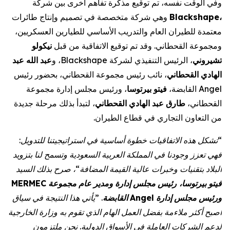
شركة
بين
أخرى
تفاهم
مذكرة
توقيع
تم
،
نفسه
الوقت
وفي
طائرات
وإنتاج
تصميم
في
متخصصة
شركة
وهي
Blackshape
،
،
العسكريين
للطيارين
الأساسي
والتدريب
العام
للطيران
معتمدة
نيكولو
قبل
من
الاتفاقية
توقيع
تم
وقد
.
القحطاني
ومجموعة
عبد
الله
عبد
و
،
Blackshape
لشركة
التنفيذي
الرئيس
،
تشيروني
رئيس
بحضور
،
القحطاني
مجموعة
رئيس
نائب
،
القحطاني
الهادي
مجموعة
إدارة
مجلس
ورئيس
،
بيرتوسا
فيتو
،
القابضة
Angel
جديدة
مرحلة
بذلك
لتبدأ
،
القحطاني
الهادي
عبد
طارق
،
القحطاني
.
الطيران
قطاع
في
التجاري
التعاون
من
:
للتدويل
استراتيجيتنا
في
أساسية
خطوة
الاتفاقيات
هذه
تشكل
“
فهي
تعزز
وجودنا
في
المملكة
العربية
السعودية
وتسمح
لنا
بتزويد
السيد
بذلك
صرح
“،
المضافة
القيمة
عالية
وخبرات
بتقنيات
البلاد
MERMEC
مجموعة
عام
ومدير
إدارة
مجلس
رئيس
،
بيرتوسا
فيتو
سياق
في
النتيجة
هذا
يأتي
. ”
القابضة
Angel
إدارة
مجلس
ورئيس
أصبح
أكثر
ملاءمة
بفضل
العمل
الهام
الذي
تقوم
به
وزارة
الخارجية
ملتزمون
نحن
.
الدولية
الأسواق
في
العاملة
الشركات
لدعم