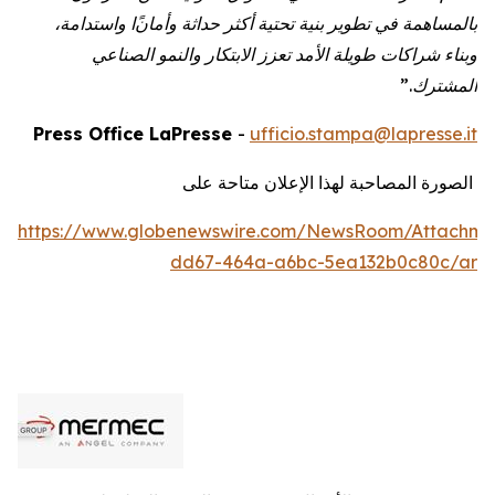
،
واستدامة
ا
وأمان
حداثة
أكثر
تحتية
بنية
تطوير
في
بالمساهمة
وبناء
شراكات
طويلة
الأمد
تعزز
الابتكار
والنمو
الصناعي
”.
المشترك
Press Office LaPresse
-
ufficio.stampa@lapresse.it
الصورة المصاحبة لهذا الإعلان متاحة على
https://www.globenewswire.com/NewsRoom/Attachm
dd67-464a-a6bc-5ea132b0c80c/ar